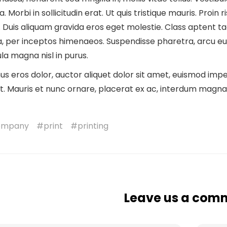
lla. Morbi in sollicitudin erat. Ut quis tristique mauris. Proin
. Duis aliquam gravida eros eget molestie. Class aptent ta
, per inceptos himenaeos. Suspendisse pharetra, arcu eu p
la magna nisl in purus.
s eros dolor, auctor aliquet dolor sit amet, euismod impe
t. Mauris et nunc ornare, placerat ex ac, interdum magna
ompany
print
printing
Leave us a com