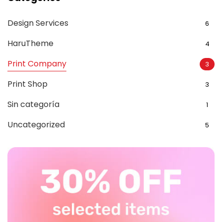
Design Services
6
HaruTheme
4
Print Company
3
Print Shop
3
Sin categoría
1
Uncategorized
5